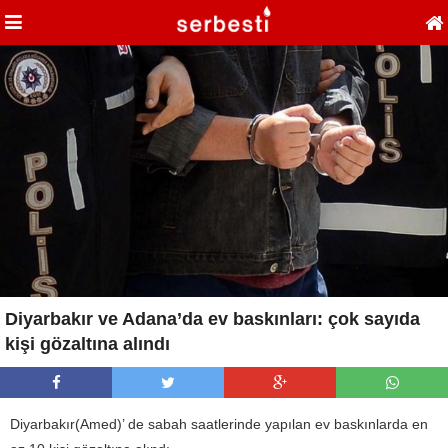
Diyarbakır ve Adana’da ev baskınları: çok sayıda
kişi gözaltına alındı
Diyarbakır(Amed)’ de sabah saatlerinde yapılan ev baskınlarda en