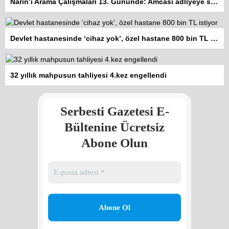
Narin’i Arama Çalışmaları 13. Gününde: Amcası adliyeye sevk edildi
Devlet hastanesinde ‘cihaz yok’, özel hastane 800 bin TL istiyor
Kadına şiddet “Devlet” eliyle
32 yıllık mahpusun tahliyesi 4.kez engellendi
meşrulaştırılıyor
Atilla Yüceak
Serbesti Gazetesi E-
Colani’nin arkasındaki güç
Faruk eş-Şara mı?
Bültenine Ücretsiz
Rojan Mamo
Abone Olun
“Ölüm Vadisi”: Hürmüz ve
Hark Denklemi
Yılmaz Bilgin
Çözüm Süreci’nin yeniden
başlama ihtimali var mı?