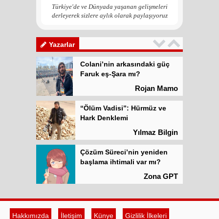
Zona GPT
Türkiye'de ve Dünyada yaşanan gelişmeleri
derleyerek sizlere aylık olarak paylaşıyoruz
Kadına şiddet “Devlet” eliyle
meşrulaştırılıyor
Atilla Yüceak
Yazarlar
Colani’nin arkasındaki güç
Faruk eş-Şara mı?
Rojan Mamo
“Ölüm Vadisi”: Hürmüz ve
Hark Denklemi
Yılmaz Bilgin
Çözüm Süreci’nin yeniden
başlama ihtimali var mı?
Zona GPT
Kadına şiddet “Devlet” eliyle
meşrulaştırılıyor
Hakkımızda
İletişim
Künye
Gizlilik İlkeleri