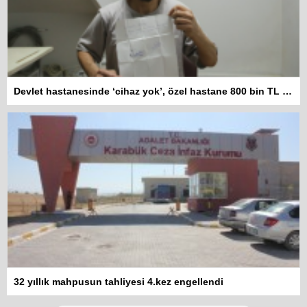
Devlet hastanesinde ‘cihaz yok’, özel hastane 800 bin TL istiyor
Kadına şiddet “Devlet” eliyle
32 yıllık mahpusun tahliyesi 4.kez engellendi
meşrulaştırılıyor
Atilla Yüceak