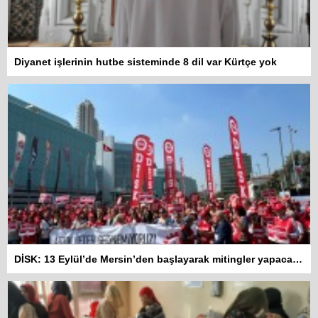
Diyanet işlerinin hutbe sisteminde 8 dil var Kürtçe yok
DİSK: 13 Eylül’de Mersin’den başlayarak mitingler yapacağız