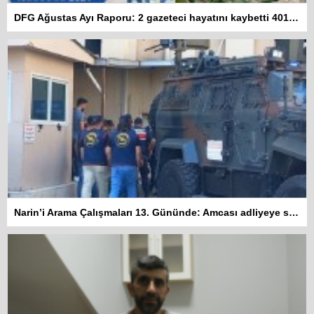
DFG Ağustas Ayı Raporu: 2 gazeteci hayatını kaybetti 401 habere erişim engeli getirildi
Narin’i Arama Çalışmaları 13. Gününde: Amcası adliyeye sevk edildi