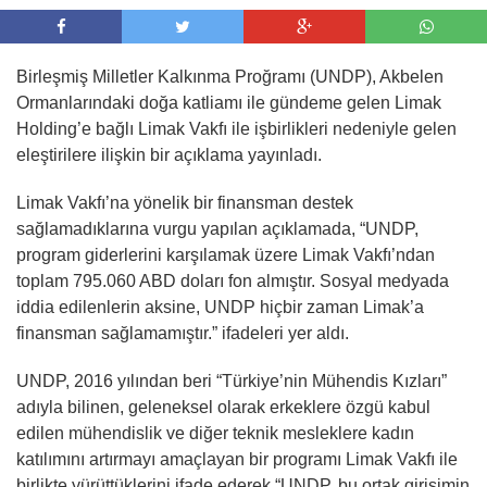
Birleşmiş Milletler Kalkınma Proğramı (UNDP), Akbelen
Ormanlarındaki doğa katliamı ile gündeme gelen Limak
Holding’e bağlı Limak Vakfı ile işbirlikleri nedeniyle gelen
eleştirilere ilişkin bir açıklama yayınladı.
Limak Vakfı’na yönelik bir finansman destek
sağlamadıklarına vurgu yapılan açıklamada, “UNDP,
program giderlerini karşılamak üzere Limak Vakfı’ndan
toplam 795.060 ABD doları fon almıştır. Sosyal medyada
iddia edilenlerin aksine, UNDP hiçbir zaman Limak’a
finansman sağlamamıştır.” ifadeleri yer aldı.
UNDP, 2016 yılından beri “Türkiye’nin Mühendis Kızları”
adıyla bilinen, geleneksel olarak erkeklere özgü kabul
edilen mühendislik ve diğer teknik mesleklere kadın
katılımını artırmayı amaçlayan bir programı Limak Vakfı ile
birlikte yürüttüklerini ifade ederek “UNDP, bu ortak girişimin