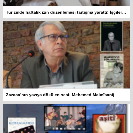
Turizmde haftalık izin düzenlemesi tartışma yarattı: İşçiler 10 gün çalışmadan izin kullanamayacak
Zazaca’nın yazıya dökülen sesi: Mehemed Malmîsanij