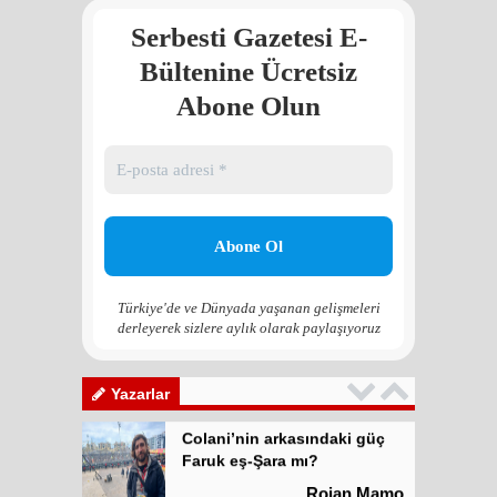
Serbesti Gazetesi E-
Colani’nin arkasındaki güç
Faruk eş-Şara mı?
Bültenine Ücretsiz
Rojan Mamo
Abone Olun
“Ölüm Vadisi”: Hürmüz ve
Hark Denklemi
Yılmaz Bilgin
Çözüm Süreci’nin yeniden
başlama ihtimali var mı?
Zona GPT
Türkiye'de ve Dünyada yaşanan gelişmeleri
derleyerek sizlere aylık olarak paylaşıyoruz
Kadına şiddet “Devlet” eliyle
meşrulaştırılıyor
Atilla Yüceak
Yazarlar
Colani’nin arkasındaki güç
Faruk eş-Şara mı?
Rojan Mamo