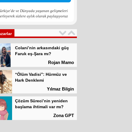
Zona GPT
ürkiye'de ve Dünyada yaşanan gelişmeleri
erleyerek sizlere aylık olarak paylaşıyoruz
Kadına şiddet “Devlet” eliyle
meşrulaştırılıyor
Atilla Yüceak
azarlar
Colani’nin arkasındaki güç
Faruk eş-Şara mı?
Rojan Mamo
“Ölüm Vadisi”: Hürmüz ve
Hark Denklemi
Yılmaz Bilgin
Çözüm Süreci’nin yeniden
başlama ihtimali var mı?
Zona GPT
Kadına şiddet “Devlet” eliyle
meşrulaştırılıyor