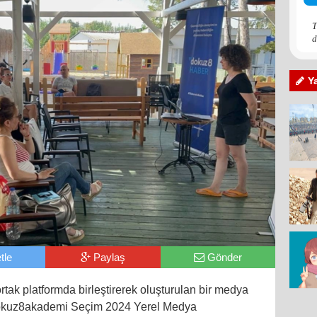
T
d
Y
tle
Paylaş
Gönder
 ortak platformda birleştirerek oluşturulan bir medya
kuz8akademi Seçim 2024 Yerel Medya