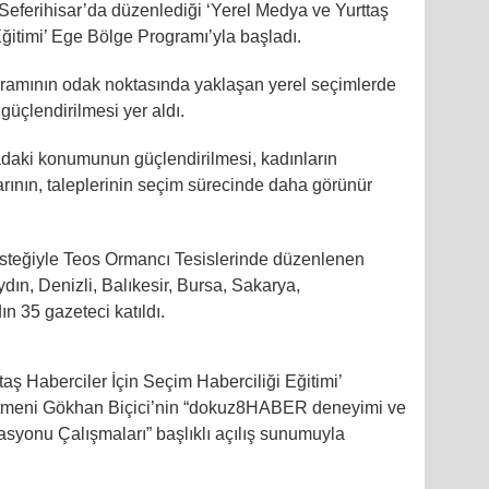
Seferihisar’da düzenlediği ‘Yerel Medya ve Yurttaş
Eğitimi’ Ege Bölge Programı’yla başladı.
gramının odak noktasında yaklaşan yerel seçimlerde
güçlendirilmesi yer aldı.
adaki konumunun güçlendirilmesi, kadınların
arının, taleplerinin seçim sürecinde daha görünür
esteğiyle Teos Ormancı Tesislerinde düzenlenen
dın, Denizli, Balıkesir, Bursa, Sakarya,
 35 gazeteci katıldı.
aş Haberciler İçin Seçim Haberciliği Eğitimi’
eni Gökhan Biçici’nin “dokuz8HABER deneyimi ve
yonu Çalışmaları” başlıklı açılış sunumuyla