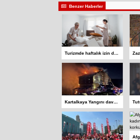
Benzer Haberler
Turizmde haftalık izin düzenlemesi tartışma yarattı: İşçiler 10 gün çalışmadan izin kullanamayacak
Kartalkaya Yangını davasında dört sanığa ev hapsi kararı