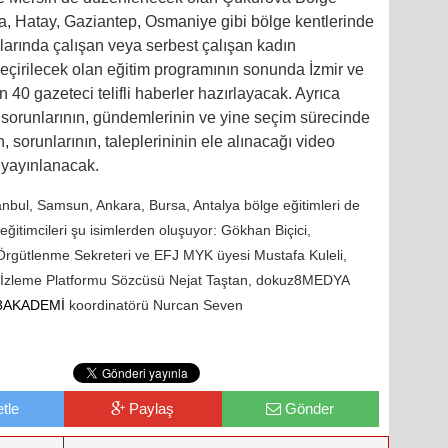
a, Hatay, Gaziantep, Osmaniye gibi bölge kentlerinde
şlarında çalışan veya serbest çalışan kadın
 geçirilecek olan eğitim programının sonunda İzmir ve
 40 gazeteci telifli haberler hazırlayacak. Ayrıca
 sorunlarının, gündemlerinin ve yine seçim sürecinde
, sorunlarının, taleplerininin ele alınacağı video
 yayınlanacak.
anbul, Samsun, Ankara, Bursa, Antalya bölge eğitimleri de
ğitimcileri şu isimlerden oluşuyor: Gökhan Biçici,
rgütlenme Sekreteri ve EFJ MYK üyesi Mustafa Kuleli,
m İzleme Platformu Sözcüsü Nejat Taştan, dokuz8MEDYA
z8AKADEMİ
koordinatörü Nurcan Seven
tle
Paylaş
Gönder