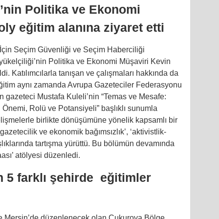
’nin Politika ve Ekonomi
ly eğitim alanına ziyaret etti
İçin Seçim Güvenliği ve Seçim Haberciliği
ükelçiliği’nin Politika ve Ekonomi Müşaviri Kevin
ldi. Katılımcılarla tanışan ve çalışmaları hakkında da
 eğitim aynı zamanda Avrupa Gazeteciler Federasyonu
en gazeteci Mustafa Kuleli’nin “Temas ve Mesafe:
nemi, Rolü ve Potansiyeli” başlıklı sunumla
elişmelerle birlikte dönüşümüne yönelik kapsamlı bir
gazetecilik ve ekonomik bağımsızlık’, ‘aktivistlik-
 başlıklarında tartışma yürüttü. Bu bölümün devamında
ası’ atölyesi düzenledi.
n 5 farklı şehirde eğitimler
inde Mersin’de düzenlenecek olan Çukurova Bölge