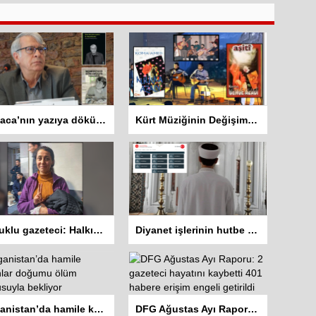
Zazaca’nın yazıya dökülen sesi: Mehemed Malmîsanij
Kürt Müziğinin Değişim Hikayesi: Koma Dengê Azadî ve Koma Amed
Tutuklu gazeteci: Halkın haber alma hakkını savunacağız
Diyanet işlerinin hutbe sisteminde 8 dil var Kürtçe yok
Afganistan’da hamile kadınlar doğumu ölüm korkusuyla bekliyor
DFG Ağustas Ayı Raporu: 2 gazeteci hayatını kaybetti 401 habere erişim engeli getirildi