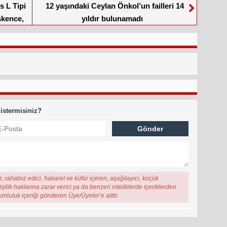
s L Tipi
12 yaşındaki Ceylan Önkol’un failleri 14
şkence,
yıldır bulunamadı
 istermisiniz?
, rahatsız edici, hakaret ve küfür içeren, aşağılayıcı, küçük
şilik haklarına zarar verici ya da benzeri niteliklerde içeriklerden
rumluluk içeriği gönderen Üye/Üyeler’e aittir.