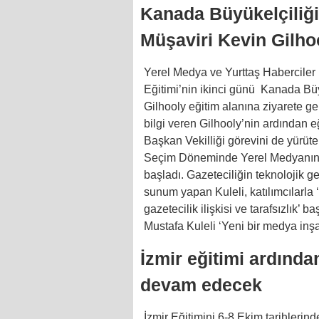
Kanada Büyükelçiliği
Müşaviri Kevin Gilhoo
Yerel Medya ve Yurttaş Haberciler 
Eğitimi’nin ikinci günü Kanada Büy
Gilhooly eğitim alanına ziyarete ge
bilgi veren Gilhooly’nin ardından
Başkan Vekilliği görevini de yürüt
Seçim Döneminde Yerel Medyanın Ö
başladı. Gazeteciliğin teknolojik g
sunum yapan Kuleli, katılımcılarla ‘
gazetecilik ilişkisi ve tarafsızlık’
Mustafa Kuleli ‘Yeni bir medya inşa
İzmir eğitimi ardında
devam edecek
İzmir Eğitimini 6-8 Ekim tarihler