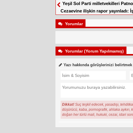
Yeşil Sol Parti milletvekilleri Patno
Cezaevine ilişkin rapor yayınladı: İ
soruşturma, sürgün
Yorumlar
Yorumlar (Yorum Yapılmamış)
Yazı hakkında görüşlerinizi belirtmek
Dikkat!
Suç teşkil edecek, yasadışı, tehditkar
düşürücü, kaba, pornografik, ahlaka aykırı, ki
doğan her türlü mali, hukuki, cezai, idari so