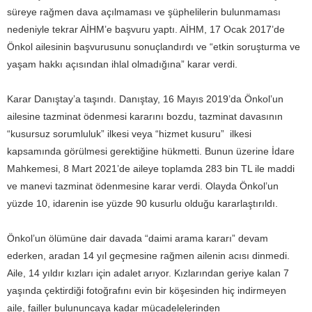
süreye rağmen dava açılmaması ve şüphelilerin bulunmaması
nedeniyle tekrar AİHM’e başvuru yaptı. AİHM, 17 Ocak 2017’de
Önkol ailesinin başvurusunu sonuçlandırdı ve “etkin soruşturma ve
yaşam hakkı açısından ihlal olmadığına” karar verdi.
Karar Danıştay’a taşındı. Danıştay, 16 Mayıs 2019’da Önkol’un
ailesine tazminat ödenmesi kararını bozdu, tazminat davasının
“kusursuz sorumluluk” ilkesi veya “hizmet kusuru” ilkesi
kapsamında görülmesi gerektiğine hükmetti. Bunun üzerine İdare
Mahkemesi, 8 Mart 2021’de aileye toplamda 283 bin TL ile maddi
ve manevi tazminat ödenmesine karar verdi. Olayda Önkol’un
yüzde 10, idarenin ise yüzde 90 kusurlu olduğu kararlaştırıldı.
Önkol’un ölümüne dair davada “daimi arama kararı” devam
ederken, aradan 14 yıl geçmesine rağmen ailenin acısı dinmedi.
Aile, 14 yıldır kızları için adalet arıyor. Kızlarından geriye kalan 7
yaşında çektirdiği fotoğrafını evin bir köşesinden hiç indirmeyen
aile, failler bulununcaya kadar mücadelelerinden