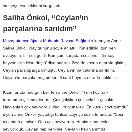
vazgeçmeyeceklerini vurguladı.
Saliha Önkol, “Ceylan’ın
parçalarına sarıldım”
Mezopotamya Ajansı Muhabiri Revşan Sağlam
‘a konuşan Anne
Saliha Önkol, olay gününü şöyle anlattı; “Katledildiği gün ben
evdeydim, bir ses geldi. Komşum karşıdan seslendi. ‘Bir şey
hayvanların içine düştü’ diye bağırdı. Ben de koşup o tarafa gittim,
Ceylan paramparça olmuştu. Ceylan’ın parçalarına sarıldım.
Ceylan’ın parçalanmış bedeni 6 saat boyunca orada bekletildi.”
Kızını unutamadığını belirten anne Önkol, “Tüm köy halkı
tarafından çok seviliyordu. Çok çalışkan çok zeki bir çocuktu.
Hayvanları çok seviyordu” dedi. Yutkunarak “En küçük çocuğumdu”
diyen anne Önkol, yaşadığı tarifsiz acıyı şu sözlerle anlattı: “Sesi
aklımdan gitmiyor. Onu çok seviyorum. Hepimiz onu çok
seviyorduk. Ceylan hep benimle, Ceylan’ı hep yanımda