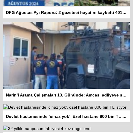
DFG Ağustas Ayı Raporu: 2 gazeteci hayatını kaybetti 401 habere erişim engeli getirildi
Narin’i Arama Çalışmaları 13. Gününde: Amcası adliyeye sevk edildi
Devlet hastanesinde ‘cihaz yok’, özel hastane 800 bin TL istiyor
Kadına şiddet “Devlet” eliyle