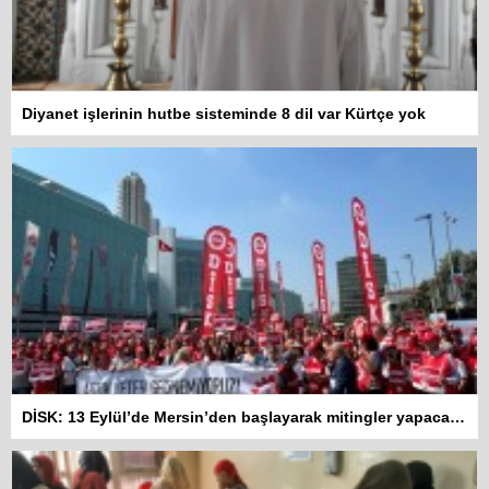
Diyanet işlerinin hutbe sisteminde 8 dil var Kürtçe yok
DİSK: 13 Eylül’de Mersin’den başlayarak mitingler yapacağız