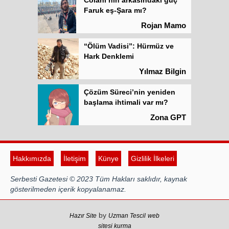
Faruk eş-Şara mı?
Rojan Mamo
“Ölüm Vadisi”: Hürmüz ve
Hark Denklemi
Yılmaz Bilgin
Çözüm Süreci’nin yeniden
başlama ihtimali var mı?
Zona GPT
Kadına şiddet “Devlet” eliyle
meşrulaştırılıyor
Hakkımızda
İletişim
Künye
Gizlilik İlkeleri
Atilla Yüceak
Serbesti Gazetesi © 2023 Tüm Hakları saklıdır, kaynak
Colani’nin arkasındaki güç
gösterilmeden içerik kopyalanamaz.
Faruk eş-Şara mı?
Rojan Mamo
by
Hazır Site
Uzman Tescil
web
sitesi kurma