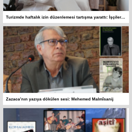
Turizmde haftalık izin düzenlemesi tartışma yarattı: İşçiler 10 gün çalışmadan izin kullanamayacak
Zazaca’nın yazıya dökülen sesi: Mehemed Malmîsanij