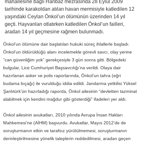
mahallesine bağlı Hanbaz mezrasında 28 Eylül 2009
tarihinde karakoldan atılan havan mermisiyle katledilen 12
yaşındaki Ceylan Önkol’un ölümünün üzerinden 14 yıl
geçti. Hayvanları otlatırken katledilen Önkol’un failleri,
aradan 14 yıl geçmesine rağmen bulunmadı.
Önkol’un ölümüne dair başlatılan hukuki süreç ihlallerle başladı.
Önkol’un öldürüldüğü alanı incelemekle görevli savcı, olay yerine
“can güvenliğim yok” gerekçesiyle 3 gün sonra gitti. Bölgedeki
bulgular, Lice Cumhuriyet Başsavcılığı’na verildi. Olaya dair
hazırlanan asker ve polis raporlarında, Önkol’un tahra (eğri
budama bıçağı) ile vurulduğu iddia edildi. Jandarma yetkilisi Yüksel
Şanlıtürk’ün hazırladığı raporda, Önkol ailesinin “devletten tazminat
alabilmek için kendini mağdur gibi gösterdiği” ifadeleri yer aldı.
Önkol ailesinin avukatları, 2010 yılında Avrupa İnsan Hakları
Mahkemesi’ne (AİHM) başvurdu. Avukatlar, Mayıs 2012’de de
soruşturmanın etkin ve tarafsız yürütülmemesi, soruşturmanın
derinleştirilmesine yönelik taleplerin reddedilmesi, aradan geçen