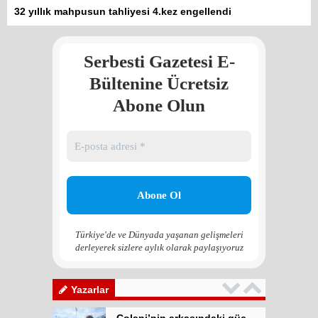
32 yıllık mahpusun tahliyesi 4.kez engellendi
meşrulaştırılıyor
Atilla Yüceak
Serbesti Gazetesi E-
Colani’nin arkasındaki güç
Faruk eş-Şara mı?
Bültenine Ücretsiz
Rojan Mamo
Abone Olun
“Ölüm Vadisi”: Hürmüz ve
Hark Denklemi
Yılmaz Bilgin
Çözüm Süreci’nin yeniden
başlama ihtimali var mı?
Zona GPT
Türkiye'de ve Dünyada yaşanan gelişmeleri
derleyerek sizlere aylık olarak paylaşıyoruz
Kadına şiddet “Devlet” eliyle
meşrulaştırılıyor
Atilla Yüceak
Yazarlar
Colani’nin arkasındaki güç