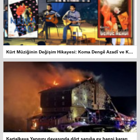
Kürt Müziğinin Değişim Hikayesi: Koma Dengê Azadî ve Koma Amed
Kartalkaya Yangını davasında dört sanığa ev hapsi kararı