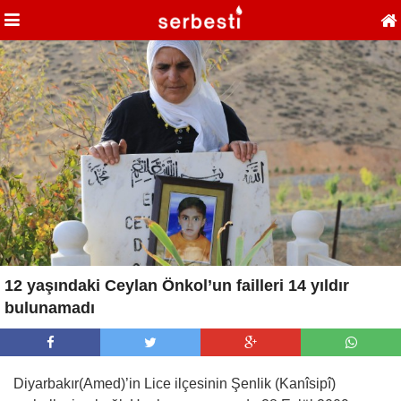
12 yaşındaki Ceylan Önkol’un failleri 14 yıldır
bulunamadı
Diyarbakır(Amed)’in Lice ilçesinin Şenlik (Kanîsipî)