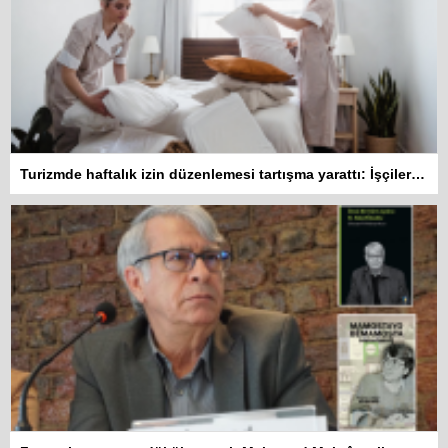
Turizmde haftalık izin düzenlemesi tartışma yarattı: İşçiler 10 gün çalışmadan izin kullanamayacak