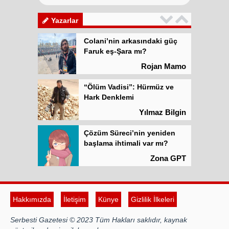
meşrulaştırılıyor
Atilla Yüceak
Yazarlar
Colani’nin arkasındaki güç
Faruk eş-Şara mı?
Rojan Mamo
“Ölüm Vadisi”: Hürmüz ve
Hark Denklemi
Yılmaz Bilgin
Çözüm Süreci’nin yeniden
başlama ihtimali var mı?
Zona GPT
Kadına şiddet “Devlet” eliyle
meşrulaştırılıyor
Hakkımızda
İletişim
Künye
Gizlilik İlkeleri
Atilla Yüceak
Serbesti Gazetesi © 2023 Tüm Hakları saklıdır, kaynak
Colani’nin arkasındaki güç