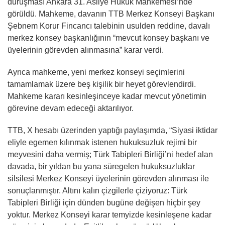
duruşması Ankara 31. Asliye Hukuk Mahkemesi’nde
görüldü. Mahkeme, davanın TTB Merkez Konseyi Başkanı
Şebnem Korur Fincancı talebinin usulden reddine, davalı
merkez konsey başkanlığının “mevcut konsey başkanı ve
üyelerinin görevden alınmasına” karar verdi.
Ayrıca mahkeme, yeni merkez konseyi seçimlerini
tamamlamak üzere beş kişilik bir heyet görevlendirdi.
Mahkeme kararı kesinleşinceye kadar mevcut yönetimin
görevine devam edeceği aktarılıyor.
TTB, X hesabı üzerinden yaptığı paylaşımda, “
Siyasi iktidar
eliyle egemen kılınmak istenen hukuksuzluk rejimi bir
meyvesini daha vermiş; Türk Tabipleri Birliği’ni hedef alan
davada, bir yıldan bu yana süregelen hukuksuzluklar
silsilesi Merkez Konseyi üyelerinin görevden alınması ile
sonuçlanmıştır. Altını kalın çizgilerle çiziyoruz:
Türk
Tabipleri Birliği için dünden bugüne değişen hiçbir şey
yoktur. Merkez Konseyi karar temyizde kesinleşene kadar