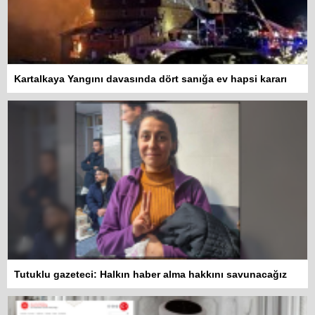
Kartalkaya Yangını davasında dört sanığa ev hapsi kararı
Tutuklu gazeteci: Halkın haber alma hakkını savunacağız