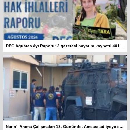
DFG Ağustas Ayı Raporu: 2 gazeteci hayatını kaybetti 401 habere erişim engeli getirildi
Narin’i Arama Çalışmaları 13. Gününde: Amcası adliyeye sevk edildi