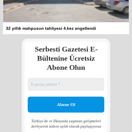
Kadına şiddet “Devlet” eliyle
32 yıllık mahpusun tahliyesi 4.kez engellendi
meşrulaştırılıyor
Atilla Yüceak
Serbesti Gazetesi E-
Colani’nin arkasındaki güç
Faruk eş-Şara mı?
Bültenine Ücretsiz
Rojan Mamo
Abone Olun
“Ölüm Vadisi”: Hürmüz ve
Hark Denklemi
Yılmaz Bilgin
Çözüm Süreci’nin yeniden
başlama ihtimali var mı?
Zona GPT
Türkiye'de ve Dünyada yaşanan gelişmeleri
derleyerek sizlere aylık olarak paylaşıyoruz
Kadına şiddet “Devlet” eliyle