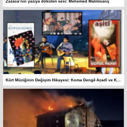
Zazaca’nın yazıya dökülen sesi: Mehemed Malmîsanij
Kürt Müziğinin Değişim Hikayesi: Koma Dengê Azadî ve Koma Amed