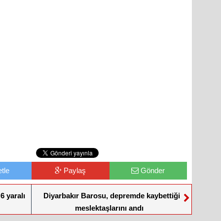
tle
Paylaş
Gönder
6 yaralı
Diyarbakır Barosu, depremde kaybettiği
meslektaşlarını andı