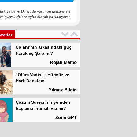
Zona GPT
ürkiye'de ve Dünyada yaşanan gelişmeleri
erleyerek sizlere aylık olarak paylaşıyoruz
Kadına şiddet “Devlet” eliyle
meşrulaştırılıyor
Atilla Yüceak
azarlar
Colani’nin arkasındaki güç
Faruk eş-Şara mı?
Rojan Mamo
“Ölüm Vadisi”: Hürmüz ve
Hark Denklemi
Yılmaz Bilgin
Çözüm Süreci’nin yeniden
başlama ihtimali var mı?
Zona GPT
Kadına şiddet “Devlet” eliyle
meşrulaştırılıyor