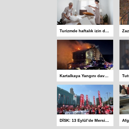
Turizmde haftalık izin düzenlemesi tartışma yarattı: İşçiler 10 gün çalışmadan izin kullanamayacak
Kartalkaya Yangını davasında dört sanığa ev hapsi kararı
DİSK: 13 Eylül’de Mersin’den başlayarak mitingler yapacağız