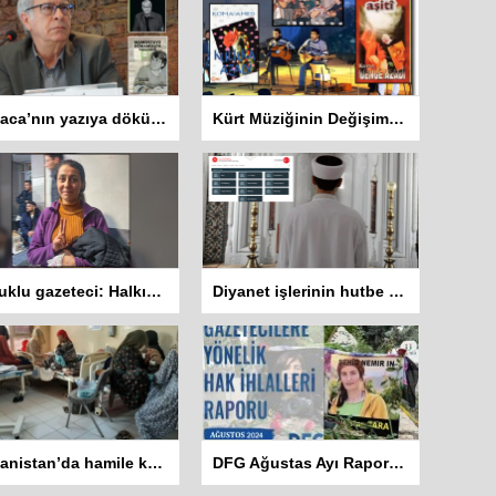
Zazaca’nın yazıya dökülen sesi: Mehemed Malmîsanij
Kürt Müziğinin Değişim Hikayesi: Koma Dengê Azadî ve Koma Amed
Tutuklu gazeteci: Halkın haber alma hakkını savunacağız
Diyanet işlerinin hutbe sisteminde 8 dil var Kürtçe yok
Afganistan’da hamile kadınlar doğumu ölüm korkusuyla bekliyor
DFG Ağustas Ayı Raporu: 2 gazeteci hayatını kaybetti 401 habere erişim engeli getirildi