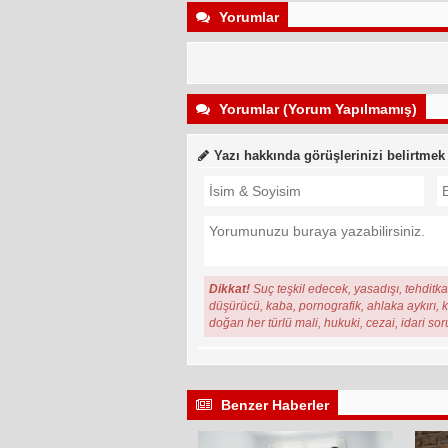
Yorumlar
Yorumlar (Yorum Yapılmamış)
Yazı hakkında görüşlerinizi belirtmek
Dikkat!
Suç teşkil edecek, yasadışı, tehditkar
düşürücü, kaba, pornografik, ahlaka aykırı, ki
doğan her türlü mali, hukuki, cezai, idari so
Benzer Haberler