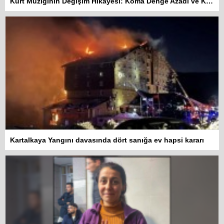
Kürt Müziğinin Değişim Hikayesi: Koma Dengê Azadî ve Koma Amed
Kartalkaya Yangını davasında dört sanığa ev hapsi kararı