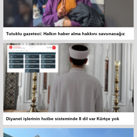
Tutuklu gazeteci: Halkın haber alma hakkını savunacağız
Diyanet işlerinin hutbe sisteminde 8 dil var Kürtçe yok