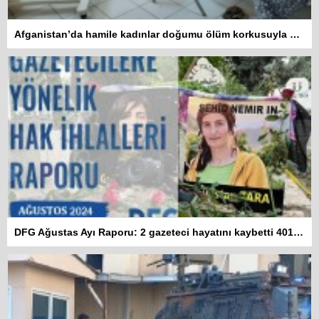
Afganistan’da hamile kadınlar doğumu ölüm korkusuyla bekliyor
DFG Ağustas Ayı Raporu: 2 gazeteci hayatını kaybetti 401 habere erişim engeli getirildi