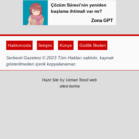
Çözüm Süreci’nin yeniden
başlama ihtimali var mı?
Zona GPT
Kadına şiddet “Devlet” eliyle
meşrulaştırılıyor
Hakkımızda
İletişim
Künye
Gizlilik İlkeleri
Atilla Yüceak
Serbesti Gazetesi © 2023 Tüm Hakları saklıdır, kaynak
Colani’nin arkasındaki güç
gösterilmeden içerik kopyalanamaz.
Faruk eş-Şara mı?
Rojan Mamo
by
Hazır Site
Uzman Tescil
web
sitesi kurma
“Ölüm Vadisi”: Hürmüz ve
Hark Denklemi
Yılmaz Bilgin
Çözüm Süreci’nin yeniden
başlama ihtimali var mı?
Zona GPT