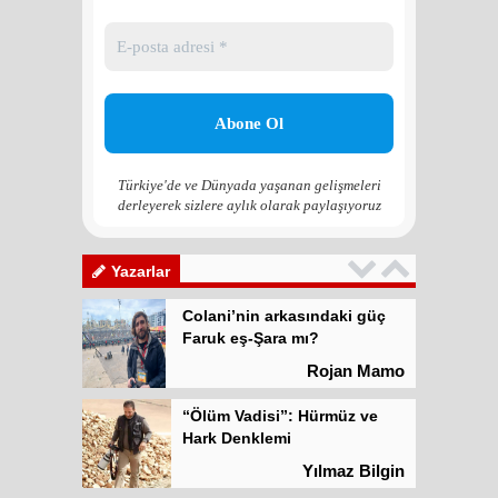
“Ölüm Vadisi”: Hürmüz ve
Hark Denklemi
Yılmaz Bilgin
Çözüm Süreci’nin yeniden
başlama ihtimali var mı?
Zona GPT
Türkiye'de ve Dünyada yaşanan gelişmeleri
derleyerek sizlere aylık olarak paylaşıyoruz
Kadına şiddet “Devlet” eliyle
meşrulaştırılıyor
Atilla Yüceak
Yazarlar
Colani’nin arkasındaki güç
Faruk eş-Şara mı?
Rojan Mamo
“Ölüm Vadisi”: Hürmüz ve
Hark Denklemi
Yılmaz Bilgin