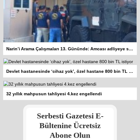
Narin’i Arama Çalışmaları 13. Gününde: Amcası adliyeye sevk edildi
Devlet hastanesinde ‘cihaz yok’, özel hastane 800 bin TL istiyor
Kadına şiddet “Devlet” eliyle
32 yıllık mahpusun tahliyesi 4.kez engellendi
meşrulaştırılıyor
Atilla Yüceak
Serbesti Gazetesi E-
Colani’nin arkasındaki güç
Faruk eş-Şara mı?
Bültenine Ücretsiz
Rojan Mamo
Abone Olun