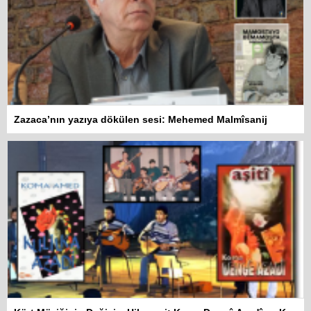
Zazaca’nın yazıya dökülen sesi: Mehemed Malmîsanij