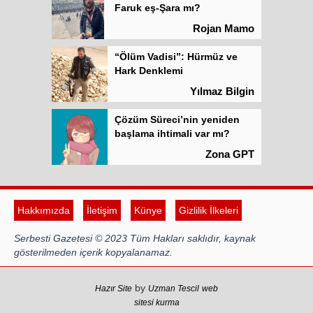
Faruk eş-Şara mı?
Rojan Mamo
“Ölüm Vadisi”: Hürmüz ve
Hark Denklemi
Yılmaz Bilgin
Çözüm Süreci’nin yeniden
başlama ihtimali var mı?
Zona GPT
Kadına şiddet “Devlet” eliyle
meşrulaştırılıyor
Hakkımızda
İletişim
Künye
Gizlilik İlkeleri
Atilla Yüceak
Serbesti Gazetesi © 2023 Tüm Hakları saklıdır, kaynak
Colani’nin arkasındaki güç
gösterilmeden içerik kopyalanamaz.
Faruk eş-Şara mı?
Rojan Mamo
by
Hazır Site
Uzman Tescil
web
sitesi kurma
“Ölüm Vadisi”: Hürmüz ve