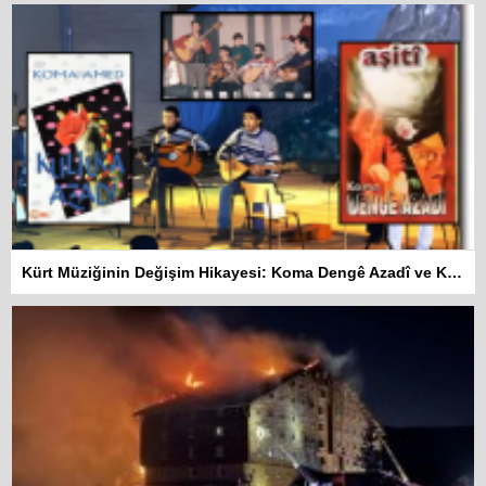
Kürt Müziğinin Değişim Hikayesi: Koma Dengê Azadî ve Koma Amed