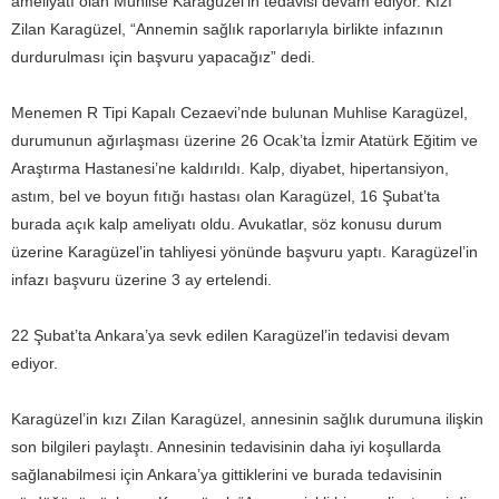
ameliyatı olan Muhlise Karagüzel’in tedavisi devam ediyor. Kızı
Zilan Karagüzel, “Annemin sağlık raporlarıyla birlikte infazının
durdurulması için başvuru yapacağız” dedi.
Menemen R Tipi Kapalı Cezaevi’nde bulunan Muhlise Karagüzel,
durumunun ağırlaşması üzerine 26 Ocak’ta İzmir Atatürk Eğitim ve
Araştırma Hastanesi’ne kaldırıldı. Kalp, diyabet, hipertansiyon,
astım, bel ve boyun fıtığı hastası olan Karagüzel, 16 Şubat’ta
burada açık kalp ameliyatı oldu. Avukatlar, söz konusu durum
üzerine Karagüzel’in tahliyesi yönünde başvuru yaptı. Karagüzel’in
infazı başvuru üzerine 3 ay ertelendi.
22 Şubat’ta Ankara’ya sevk edilen Karagüzel’in tedavisi devam
ediyor.
Karagüzel’in kızı Zilan Karagüzel, annesinin sağlık durumuna ilişkin
son bilgileri paylaştı. Annesinin tedavisinin daha iyi koşullarda
sağlanabilmesi için Ankara’ya gittiklerini ve burada tedavisinin