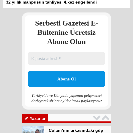
32 yıllık mahpusun tahliyesi 4.kez engellendi
meşrulaştırılıyor
Atilla Yüceak
Serbesti Gazetesi E-
Colani’nin arkasındaki güç
Faruk eş-Şara mı?
Bültenine Ücretsiz
Rojan Mamo
Abone Olun
“Ölüm Vadisi”: Hürmüz ve
Hark Denklemi
Yılmaz Bilgin
Çözüm Süreci’nin yeniden
başlama ihtimali var mı?
Zona GPT
Türkiye'de ve Dünyada yaşanan gelişmeleri
derleyerek sizlere aylık olarak paylaşıyoruz
Kadına şiddet “Devlet” eliyle
meşrulaştırılıyor
Atilla Yüceak
Yazarlar
Colani’nin arkasındaki güç