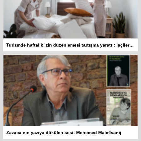
Turizmde haftalık izin düzenlemesi tartışma yarattı: İşçiler 10 gün çalışmadan izin kullanamayacak
Zazaca’nın yazıya dökülen sesi: Mehemed Malmîsanij