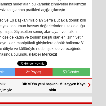
arımızı hedef alan bu karanlık zihniyetler halkımızın
siz kalışlarının pratikleri açığa çıkmıştır.
iye Eş Başkanımız olan Serra Bucak’a dönük kirli
go ve yazı toplumun hassas değerlerinden uzak olduğu
ışılmıştır. Siyasetten sonuç alamayan ve halkın
 özelde kadın ve toplum karşıtı olan eril zihniyetin
ydukları manipülatif girişimlere dönük halkımız 31
e diliyle ve kültürüyle net bir şekilde vereceğinden
masında bulundu.
(Haber Merkezi)
tle
Paylaş
Gönder
nlık
DİKAD’ın yeni başkanı Müzeyyen Kaya
ejimiyle
oldu