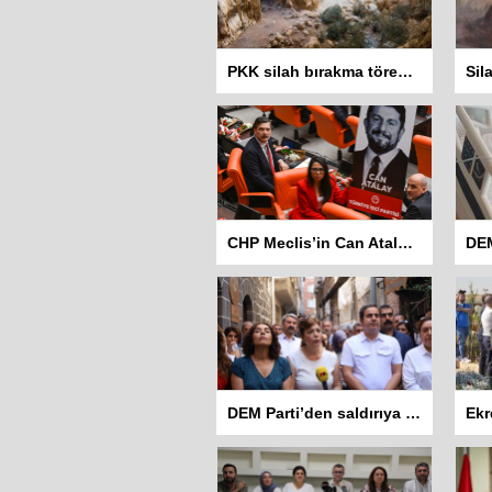
PKK silah bırakma törenini neden Casene Mağarası’nda yaptı?
CHP Meclis’in Can Atalay için 10 Eylül’de yeniden toplanmasını istedi
DEM Parti’den saldırıya uğrayan Hewş Kafe’ye ziyaret