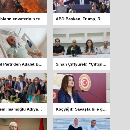
Silahların envaterinin teslim edildiği sivil toplum örgütleri rapor hazırlayacak
ABD Başkanı Trump, Rosie O’Donnell’i vatandaşlıktan çıkarmakla tehdit etti
DEM Parti’den Adalet Bakanlığına Başvuru: “Abdulkadir Kuday tahliye edilsin”
Sinan Çiftyürek: “Çiftçiler Hükümet İstifa Sloganları ile Sokakta”
Ekrem İmamoğlu Adıyaman’da: İlk ziyareti Deprem Şehitliğine
Koçyiğit: Savaşta bile gazetecilere dokunulmaz