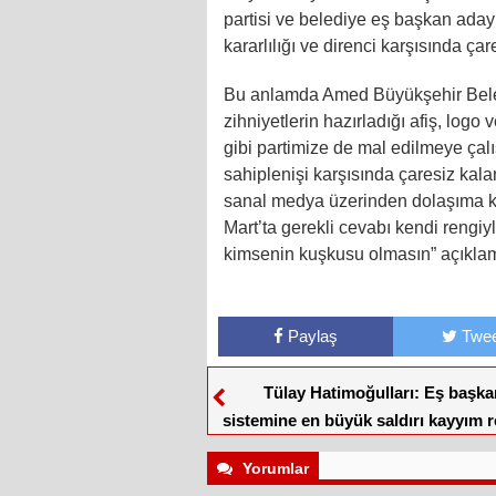
partisi ve belediye eş başkan adayl
kararlılığı ve direnci karşısında çare
Bu anlamda Amed Büyükşehir Beled
zihniyetlerin hazırladığı afiş, lo
gibi partimize de mal edilmeye çal
sahiplenişi karşısında çaresiz kalan
sanal medya üzerinden dolaşıma ko
Mart’ta gerekli cevabı kendi rengiyl
kimsenin kuşkusu olmasın” açıkla
Paylaş
Twee
Tülay Hatimoğulları: Eş başka
sistemine en büyük saldırı kayyım r
başlamıştır
Yorumlar