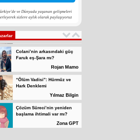
Zona GPT
ürkiye'de ve Dünyada yaşanan gelişmeleri
erleyerek sizlere aylık olarak paylaşıyoruz
Kadına şiddet “Devlet” eliyle
meşrulaştırılıyor
Atilla Yüceak
azarlar
Colani’nin arkasındaki güç
Faruk eş-Şara mı?
Rojan Mamo
“Ölüm Vadisi”: Hürmüz ve
Hark Denklemi
Yılmaz Bilgin
Çözüm Süreci’nin yeniden
başlama ihtimali var mı?
Zona GPT
Kadına şiddet “Devlet” eliyle
meşrulaştırılıyor