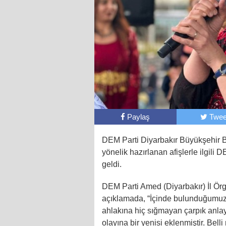
Paylaş
Twee
DEM Parti Diyarbakır Büyükşehir 
yönelik hazırlanan afişlerle ilgili
geldi.
DEM Parti Amed (Diyarbakır) İl Örg
açıklamada, “İçinde bulunduğumuz 
ahlakına hiç sığmayan çarpık anl
olayına bir yenisi eklenmiştir. Bell