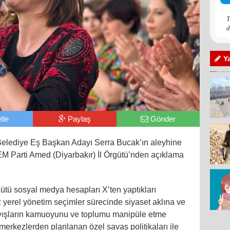
T
d
Y
tle
Paylaş
Gönder
Belediye Eş Başkan Adayı Serra Bucak’ın aleyhine
 DEM Parti Amed (Diyarbakır) İl Örgütü’nden açıklama
ütü sosyal medya hesapları X’ten yaptıkları
yerel yönetim seçimler sürecinde siyaset aklına ve
ayışların kamuoyunu ve toplumu manipüle etme
i merkezlerden planlanan özel savaş politikaları ile