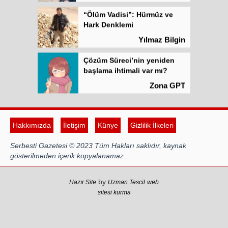
“Ölüm Vadisi”: Hürmüz ve
Hark Denklemi
Yılmaz Bilgin
Çözüm Süreci’nin yeniden
başlama ihtimali var mı?
Zona GPT
Kadına şiddet “Devlet” eliyle
meşrulaştırılıyor
Hakkımızda
İletişim
Künye
Gizlilik İlkeleri
Atilla Yüceak
Serbesti Gazetesi © 2023 Tüm Hakları saklıdır, kaynak
Colani’nin arkasındaki güç
gösterilmeden içerik kopyalanamaz.
Faruk eş-Şara mı?
Rojan Mamo
by
Hazır Site
Uzman Tescil
web
sitesi kurma
“Ölüm Vadisi”: Hürmüz ve
Hark Denklemi
Yılmaz Bilgin