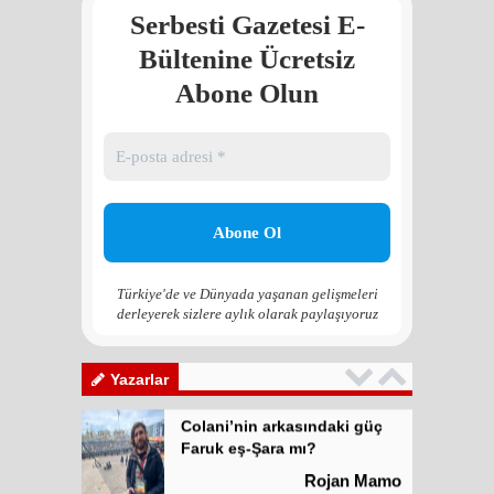
Serbesti Gazetesi E-
Colani’nin arkasındaki güç
Faruk eş-Şara mı?
Bültenine Ücretsiz
Rojan Mamo
Abone Olun
“Ölüm Vadisi”: Hürmüz ve
Hark Denklemi
Yılmaz Bilgin
Çözüm Süreci’nin yeniden
başlama ihtimali var mı?
Zona GPT
Türkiye'de ve Dünyada yaşanan gelişmeleri
derleyerek sizlere aylık olarak paylaşıyoruz
Kadına şiddet “Devlet” eliyle
meşrulaştırılıyor
Atilla Yüceak
Yazarlar
Colani’nin arkasındaki güç
Faruk eş-Şara mı?
Rojan Mamo