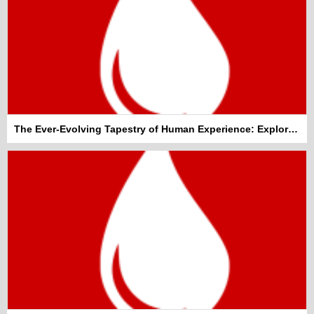
The Ever-Evolving Tapestry of Human Experience: Exploring General Topics That Shape Our World