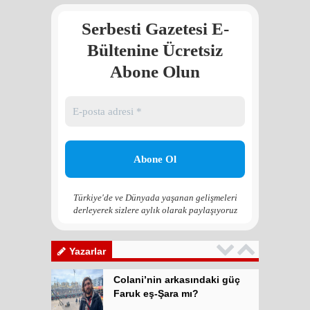
Atilla Yüceak
Serbesti Gazetesi E-
Colani’nin arkasındaki güç
Faruk eş-Şara mı?
Bültenine Ücretsiz
Rojan Mamo
Abone Olun
“Ölüm Vadisi”: Hürmüz ve
Hark Denklemi
Yılmaz Bilgin
Çözüm Süreci’nin yeniden
başlama ihtimali var mı?
Zona GPT
Türkiye'de ve Dünyada yaşanan gelişmeleri
derleyerek sizlere aylık olarak paylaşıyoruz
Kadına şiddet “Devlet” eliyle
meşrulaştırılıyor
Atilla Yüceak
Yazarlar
Colani’nin arkasındaki güç
Faruk eş-Şara mı?