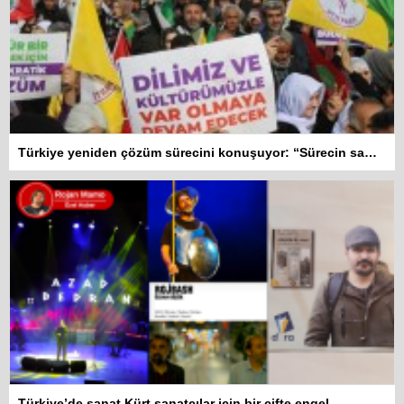
Türkiye yeniden çözüm sürecini konuşuyor: “Sürecin samimiyet testi ana dil hakkıdır”
Türkiye’de sanat Kürt sanatçılar için bir çifte engel