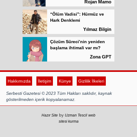
Rojan Mamo
“Ölüm Vadisi”: Hürmüz ve
Hark Denklemi
Yılmaz Bilgin
Çözüm Süreci’nin yeniden
başlama ihtimali var mı?
Zona GPT
Kadına şiddet “Devlet” eliyle
meşrulaştırılıyor
Hakkımızda
İletişim
Künye
Gizlilik İlkeleri
Atilla Yüceak
Serbesti Gazetesi © 2023 Tüm Hakları saklıdır, kaynak
Colani’nin arkasındaki güç
gösterilmeden içerik kopyalanamaz.
Faruk eş-Şara mı?
Rojan Mamo
by
Hazır Site
Uzman Tescil
web
sitesi kurma
“Ölüm Vadisi”: Hürmüz ve
Hark Denklemi