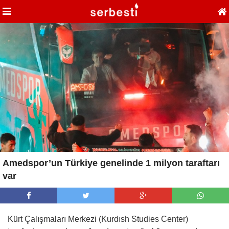
Amedspor’un Türkiye genelinde 1 milyon taraftarı
var
Kürt Çalışmaları Merkezi (Kurdısh Studies Center)