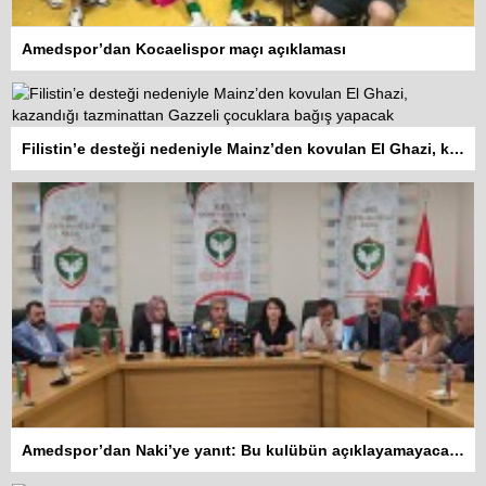
Amedspor’dan Kocaelispor maçı açıklaması
Filistin’e desteği nedeniyle Mainz’den kovulan El Ghazi, kazandığı tazminattan Gazzeli çocuklara bağış yapacak
Amedspor’dan Naki’ye yanıt: Bu kulübün açıklayamayacağı hiçbir tasarrufu yoktur