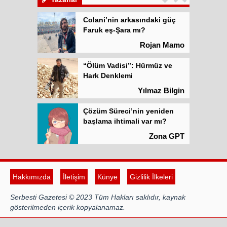
Colani’nin arkasındaki güç
Faruk eş-Şara mı?
Rojan Mamo
“Ölüm Vadisi”: Hürmüz ve
Hark Denklemi
Yılmaz Bilgin
Çözüm Süreci’nin yeniden
başlama ihtimali var mı?
Zona GPT
Kadına şiddet “Devlet” eliyle
meşrulaştırılıyor
Hakkımızda
İletişim
Künye
Gizlilik İlkeleri
Atilla Yüceak
Serbesti Gazetesi © 2023 Tüm Hakları saklıdır, kaynak
Colani’nin arkasındaki güç
gösterilmeden içerik kopyalanamaz.
Faruk eş-Şara mı?