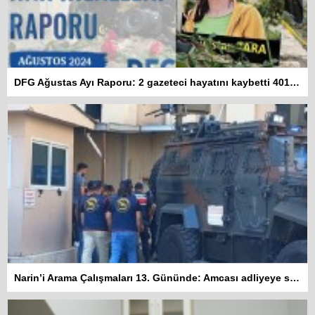
DFG Ağustas Ayı Raporu: 2 gazeteci hayatını kaybetti 401 habere erişim engeli getirildi
Narin’i Arama Çalışmaları 13. Gününde: Amcası adliyeye sevk edildi