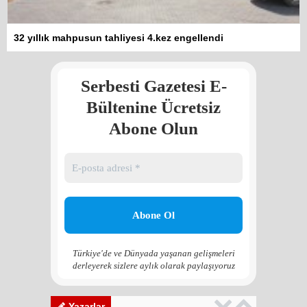
Kadına şiddet “Devlet” eliyle
32 yıllık mahpusun tahliyesi 4.kez engellendi
meşrulaştırılıyor
Atilla Yüceak
Serbesti Gazetesi E-
Colani’nin arkasındaki güç
Faruk eş-Şara mı?
Bültenine Ücretsiz
Rojan Mamo
Abone Olun
“Ölüm Vadisi”: Hürmüz ve
Hark Denklemi
Yılmaz Bilgin
Çözüm Süreci’nin yeniden
başlama ihtimali var mı?
Zona GPT
Türkiye'de ve Dünyada yaşanan gelişmeleri
derleyerek sizlere aylık olarak paylaşıyoruz
Kadına şiddet “Devlet” eliyle
meşrulaştırılıyor
Atilla Yüceak
Yazarlar