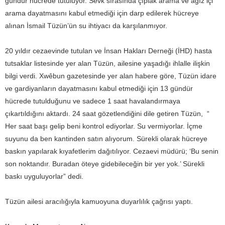
gündür hücrede tutuluyor. Sevk sırasında çıplak arama ve ağız içi
arama dayatmasını kabul etmediği için darp edilerek hücreye
alınan İsmail Tüzün’ün su ihtiyacı da karşılanmıyor.
20 yıldır cezaevinde tutulan ve İnsan Hakları Derneği (İHD) hasta
tutsaklar listesinde yer alan Tüzün, ailesine yaşadığı ihlalle ilişkin
bilgi verdi. Xwêbun gazetesinde yer alan habere göre, Tüzün idare
ve gardiyanların dayatmasını kabul etmediği için 13 gündür
hücrede tutulduğunu ve sadece 1 saat havalandırmaya
çıkartıldığını aktardı. 24 saat gözetlendiğini dile getiren Tüzün, “
Her saat başı gelip beni kontrol ediyorlar. Su vermiyorlar. İçme
suyunu da ben kantinden satın alıyorum. Sürekli olarak hücreye
baskın yapılarak kıyafetlerim dağıtılıyor. Cezaevi müdürü; ‘Bu senin
son noktandır. Buradan öteye gidebileceğin bir yer yok.’ Sürekli
baskı uyguluyorlar” dedi.
Tüzün ailesi aracılığıyla kamuoyuna duyarlılık çağrısı yaptı.