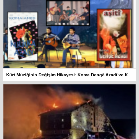
Kürt Müziğinin Değişim Hikayesi: Koma Dengê Azadî ve Koma Amed