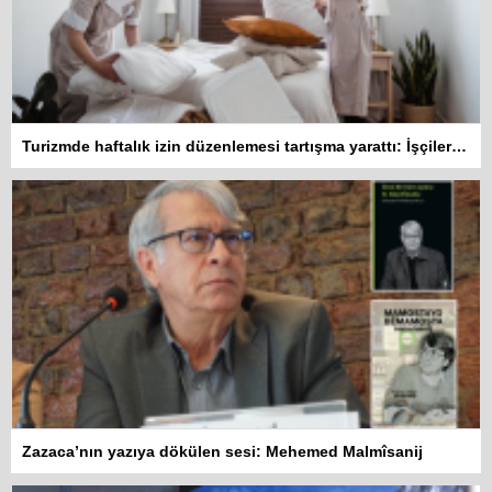
Turizmde haftalık izin düzenlemesi tartışma yarattı: İşçiler 10 gün çalışmadan izin kullanamayacak
Zazaca’nın yazıya dökülen sesi: Mehemed Malmîsanij