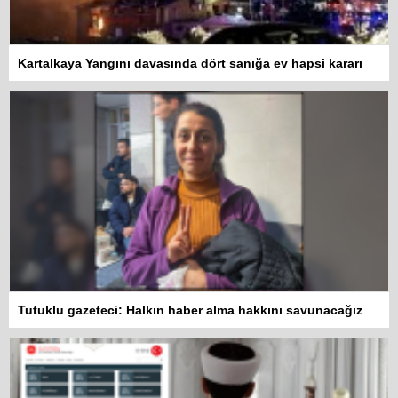
Kartalkaya Yangını davasında dört sanığa ev hapsi kararı
Tutuklu gazeteci: Halkın haber alma hakkını savunacağız