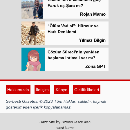
Faruk eş-Şara mı?
Rojan Mamo
“Ölüm Vadisi”: Hürmüz ve
Hark Denklemi
Yılmaz Bilgin
Çözüm Süreci’nin yeniden
başlama ihtimali var mı?
Zona GPT
Kadına şiddet “Devlet” eliyle
meşrulaştırılıyor
Hakkımızda
İletişim
Künye
Gizlilik İlkeleri
Atilla Yüceak
Serbesti Gazetesi © 2023 Tüm Hakları saklıdır, kaynak
Colani’nin arkasındaki güç
gösterilmeden içerik kopyalanamaz.
Faruk eş-Şara mı?
Rojan Mamo
by
Hazır Site
Uzman Tescil
web
sitesi kurma