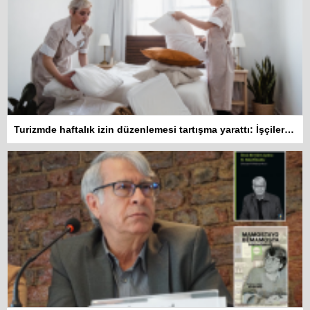
Turizmde haftalık izin düzenlemesi tartışma yarattı: İşçiler 10 gün çalışmadan izin kullanamayacak