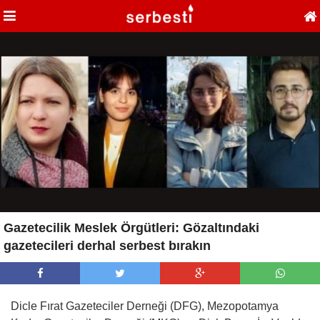
Gazetecilik Meslek Örgütleri: Gözaltındaki
gazetecileri derhal serbest bırakın
Dicle Fırat Gazeteciler Derneği (DFG), Mezopotamya