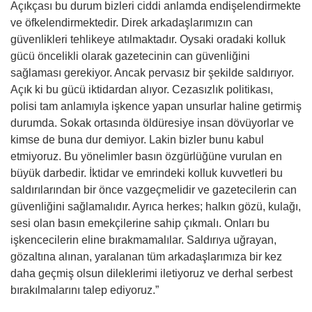
Açıkçası bu durum bizleri ciddi anlamda endişelendirmekte
ve öfkelendirmektedir. Direk arkadaşlarımızın can
güvenlikleri tehlikeye atılmaktadır. Oysaki oradaki kolluk
gücü öncelikli olarak gazetecinin can güvenliğini
sağlaması gerekiyor. Ancak pervasız bir şekilde saldırıyor.
Açık ki bu gücü iktidardan alıyor. Cezasızlık politikası,
polisi tam anlamıyla işkence yapan unsurlar haline getirmiş
durumda. Sokak ortasında öldüresiye insan dövüyorlar ve
kimse de buna dur demiyor. Lakin bizler bunu kabul
etmiyoruz. Bu yönelimler basın özgürlüğüne vurulan en
büyük darbedir. İktidar ve emrindeki kolluk kuvvetleri bu
saldırılarından bir önce vazgeçmelidir ve gazetecilerin can
güvenliğini sağlamalıdır. Ayrıca herkes; halkın gözü, kulağı,
sesi olan basın emekçilerine sahip çıkmalı. Onları bu
işkencecilerin eline bırakmamalılar. Saldırıya uğrayan,
gözaltına alınan, yaralanan tüm arkadaşlarımıza bir kez
daha geçmiş olsun dileklerimi iletiyoruz ve derhal serbest
bırakılmalarını talep ediyoruz.”