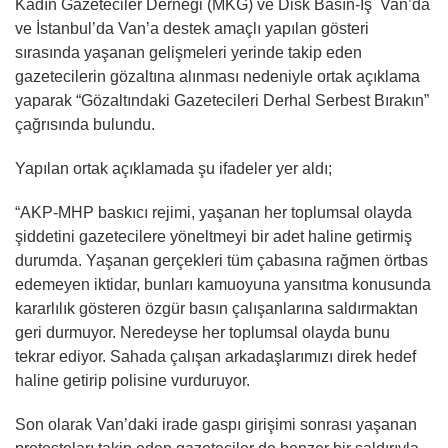
Kadın Gazeteciler Derneği (MKG) ve Disk Basın-İş Van’da
ve İstanbul’da Van’a destek amaçlı yapılan gösteri
sırasında yaşanan gelişmeleri yerinde takip eden
gazetecilerin gözaltına alınması nedeniyle ortak açıklama
yaparak “Gözaltındaki Gazetecileri Derhal Serbest Bırakın”
çağrısında bulundu.
Yapılan ortak açıklamada şu ifadeler yer aldı;
“AKP-MHP baskıcı rejimi, yaşanan her toplumsal olayda
şiddetini gazetecilere yöneltmeyi bir adet haline getirmiş
durumda. Yaşanan gerçekleri tüm çabasına rağmen örtbas
edemeyen iktidar, bunları kamuoyuna yansıtma konusunda
kararlılık gösteren özgür basın çalışanlarına saldırmaktan
geri durmuyor. Neredeyse her toplumsal olayda bunu
tekrar ediyor. Sahada çalışan arkadaşlarımızı direk hedef
haline getirip polisine vurduruyor.
Son olarak Van’daki irade gaspı girişimi sonrası yaşanan