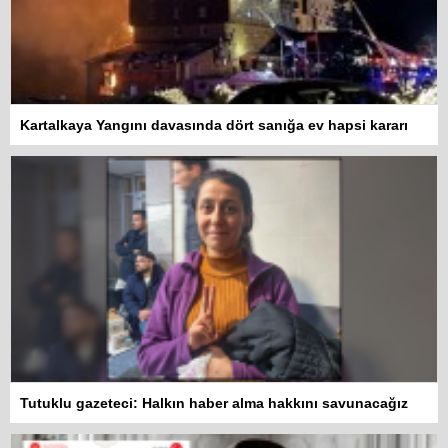
Kartalkaya Yangını davasında dört sanığa ev hapsi kararı
Tutuklu gazeteci: Halkın haber alma hakkını savunacağız