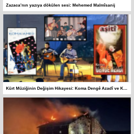
Zazaca’nın yazıya dökülen sesi: Mehemed Malmîsanij
Kürt Müziğinin Değişim Hikayesi: Koma Dengê Azadî ve Koma Amed