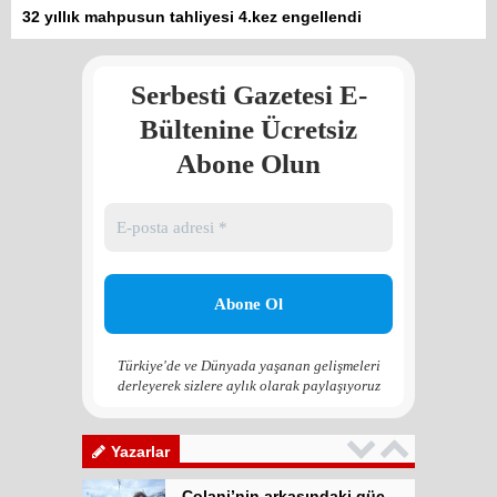
32 yıllık mahpusun tahliyesi 4.kez engellendi
meşrulaştırılıyor
Atilla Yüceak
Serbesti Gazetesi E-
Colani’nin arkasındaki güç
Faruk eş-Şara mı?
Bültenine Ücretsiz
Rojan Mamo
Abone Olun
“Ölüm Vadisi”: Hürmüz ve
Hark Denklemi
Yılmaz Bilgin
Çözüm Süreci’nin yeniden
başlama ihtimali var mı?
Zona GPT
Türkiye'de ve Dünyada yaşanan gelişmeleri
derleyerek sizlere aylık olarak paylaşıyoruz
Kadına şiddet “Devlet” eliyle
meşrulaştırılıyor
Atilla Yüceak
Yazarlar
Colani’nin arkasındaki güç