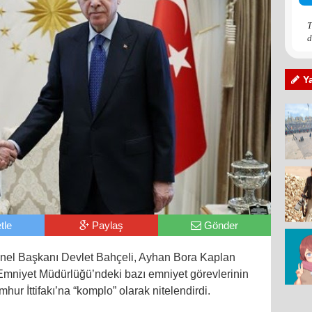
T
d
Y
tle
Paylaş
Gönder
Genel Başkanı Devlet Bahçeli, Ayhan Bora Kaplan
mniyet Müdürlüğü’ndeki bazı emniyet görevlerinin
r İttifakı’na “komplo” olarak nitelendirdi.