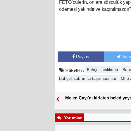
FETÖ’cülerin, onlara sözcülük yapa
ödemesi yakındır ve kaçınılmazdır” 
Paylaş
Twee
Bahçeli açıklama
Bahç
Etiketler:
Bahçeli sabrımızı taşırmasınlar
Mhp a
Melen Çayı’nı kirleten belediyey
Yorumlar