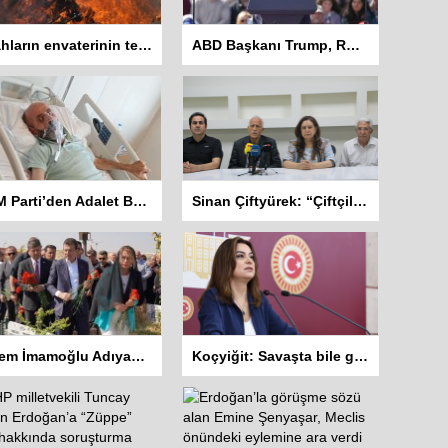
Silahların envaterinin teslim edildiği sivil toplum örgütleri rapor hazırlayacak
ABD Başkanı Trump, Rosie O’Donnell’i vatandaşlıktan çıkarmakla tehdit etti
DEM Parti’den Adalet Bakanlığına Başvuru: “Abdulkadir Kuday tahliye edilsin”
Sinan Çiftyürek: “Çiftçiler Hükümet İstifa Sloganları ile Sokakta”
Ekrem İmamoğlu Adıyaman’da: İlk ziyareti Deprem Şehitliğine
Koçyiğit: Savaşta bile gazetecilere dokunulmaz