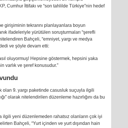
P, Cumhur İttifakı ve “son tahlilde Türkiye”nin hedef
be girişiminin tekrarını planlayanlara boyun
anık ifadeleriyle yürütülen soruşturmaları “şerefli
nitelendiren Bahçeli, “emniyet, yargı ve medya
 dedi ve şöyle devam etti:
asıl oluyormuş! Hepsine göstermek, hepsini yaka
in varlık ve şeref konusudur.”
savundu
olan 9. yargı paketinde casusluk suçuyla ilgili
ığı” olarak nitelendirilen düzenleme hazırlığını da bu
 ilgili yeni düzenlemeden rahatsız olanların çok iyi
belirten Bahçeli, “Yurt içinden ve yurt dışından hain