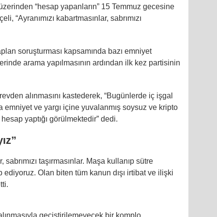
ı üzerinden “hesap yapanların” 15 Temmuz gecesine
li, “Ayranımızı kabartmasınlar, sabrımızı
aplan soruşturması kapsamında bazı emniyet
lerinde arama yapılmasının ardından ilk kez partisinin
revden alınmasını kastederek, “Bugünlerde iç işgal
 emniyet ve yargı içine yuvalanmış soysuz ve kripto
 hesap yaptığı görülmektedir” dedi.
yız”
, sabrımızı taşırmasınlar. Maşa kullanıp sütre
 ediyoruz. Olan biten tüm kanun dışı irtibat ve ilişki
ti.
lınmasıyla geçiştirilemeyecek bir komplo