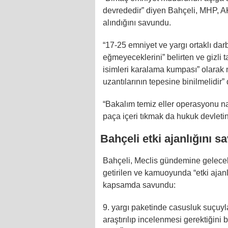
devrededir” diyen Bahçeli, MHP, AK
alındığını savundu.
“17-25 emniyet ve yargı ortaklı dar
eğmeyeceklerini” belirten ve gizli t
isimleri karalama kumpası” olarak 
uzantılarının tepesine binilmelidir”
“Bakalım temiz eller operasyonu n
paça içeri tıkmak da hukuk devletin
Bahçeli etki ajanlığını 
Bahçeli, Meclis gündemine gelecek 
getirilen ve kamuoyunda “etki ajanl
kapsamda savundu:
9. yargı paketinde casusluk suçuyla
araştırılıp incelenmesi gerektiğini 