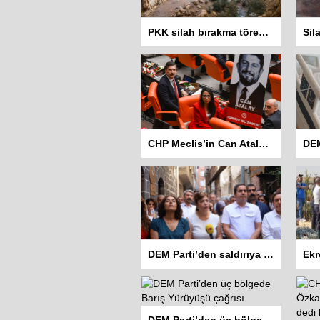
PKK silah bırakma törenini neden Casene Mağarası’nda yaptı?
CHP Meclis’in Can Atalay için 10 Eylül’de yeniden toplanmasını istedi
DEM Parti’den saldırıya uğrayan Hewş Kafe’ye ziyaret
DEM Parti’den üç bölgede Barış Yürüyüşü çağrısı