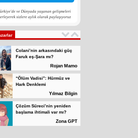
Zona GPT
ürkiye'de ve Dünyada yaşanan gelişmeleri
erleyerek sizlere aylık olarak paylaşıyoruz
Kadına şiddet “Devlet” eliyle
meşrulaştırılıyor
Atilla Yüceak
azarlar
Colani’nin arkasındaki güç
Faruk eş-Şara mı?
Rojan Mamo
“Ölüm Vadisi”: Hürmüz ve
Hark Denklemi
Yılmaz Bilgin
Çözüm Süreci’nin yeniden
başlama ihtimali var mı?
Zona GPT
Kadına şiddet “Devlet” eliyle
meşrulaştırılıyor