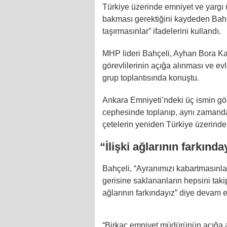
Türkiye üzerinde emniyet ve yarg
bakması gerektiğini kaydeden Bahçe
taşırmasınlar” ifadelerini kullandı.
MHP lideri Bahçeli, Ayhan Bora K
görevlilerinin açığa alınması ve ev
grup toplantısında konuştu.
Ankara Emniyeti’ndeki üç ismin gö
cephesinde toplanıp, aynı zamanda
çetelerin yeniden Türkiye üzerinde
“İlişki ağlarının farkında
Bahçeli, “Ayranımızı kabartmasınlar
gerisine saklananların hepsini takip
ağlarının farkındayız” diye devam et
“Birkaç emniyet müdürünün açığa a