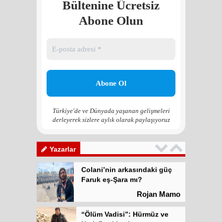
Faruk eş-Şara mı?
Bültenine Ücretsiz
Rojan Mamo
Abone Olun
“Ölüm Vadisi”: Hürmüz ve
Hark Denklemi
Yılmaz Bilgin
Çözüm Süreci’nin yeniden
başlama ihtimali var mı?
Zona GPT
Türkiye'de ve Dünyada yaşanan gelişmeleri
derleyerek sizlere aylık olarak paylaşıyoruz
Kadına şiddet “Devlet” eliyle
meşrulaştırılıyor
Atilla Yüceak
Yazarlar
Colani’nin arkasındaki güç
Faruk eş-Şara mı?
Rojan Mamo
“Ölüm Vadisi”: Hürmüz ve