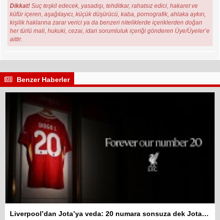
Dikkat!
Suç teşkil edecek, yasadışı, tehditkar, rahatsız edici, hakaret ve
küfür içeren, aşağılayıcı, küçük düşürücü, kaba, pornografik, ahlaka aykırı,
kişilik haklarına zarar verici ya da benzeri niteliklerde içeriklerden doğan
her türlü mali, hukuki, cezai, idari sorumluluk içeriği gönderen Üye/Üyeler’e
aittir.
Benzer Haberler
Liverpool’dan Jota’ya veda: 20 numara sonsuza dek Jota’nın