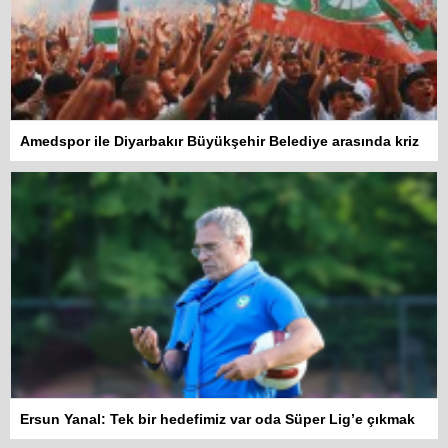
Amedspor ile Diyarbakır Büyükşehir Belediye arasında kriz
Ersun Yanal: Tek bir hedefimiz var oda Süper Lig’e çıkmak