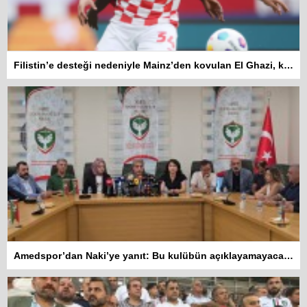
Filistin’e desteği nedeniyle Mainz’den kovulan El Ghazi, kazandığı tazminattan Gazzeli çocuklara bağış yapacak
Amedspor’dan Naki’ye yanıt: Bu kulübün açıklayamayacağı hiçbir tasarrufu yoktur