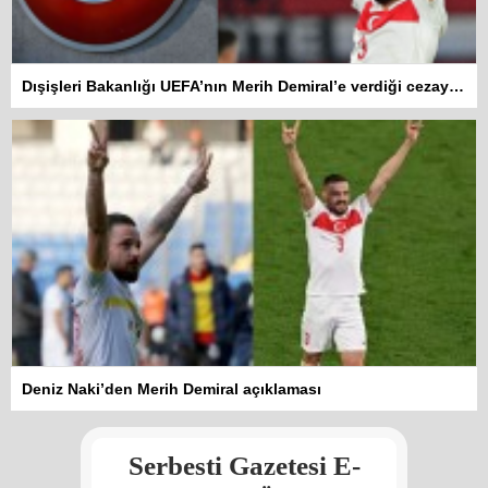
Dışişleri Bakanlığı UEFA’nın Merih Demiral’e verdiği cezayı eleştirdi
Kadına şiddet “Devlet” eliyle
Deniz Naki’den Merih Demiral açıklaması
meşrulaştırılıyor
Atilla Yüceak
Serbesti Gazetesi E-
Colani’nin arkasındaki güç