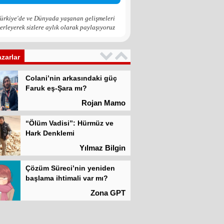
Zona GPT
ürkiye'de ve Dünyada yaşanan gelişmeleri
erleyerek sizlere aylık olarak paylaşıyoruz
Kadına şiddet “Devlet” eliyle
meşrulaştırılıyor
Atilla Yüceak
azarlar
Colani’nin arkasındaki güç
Faruk eş-Şara mı?
Rojan Mamo
“Ölüm Vadisi”: Hürmüz ve
Hark Denklemi
Yılmaz Bilgin
Çözüm Süreci’nin yeniden
başlama ihtimali var mı?
Zona GPT
Kadına şiddet “Devlet” eliyle
meşrulaştırılıyor