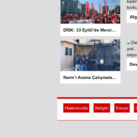
DİSK: 13 Eylül’de Mersin’den başlayarak mitingler yapacağız
Narin’i Arama Çalışmaları 13. Gününde: Amcası adliyeye sevk edildi
Hakkımızda
İletişim
Künye
G