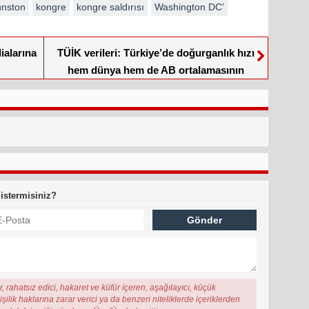
hnston
kongre
kongre saldırısı
Washington DC'
ialarına
TÜİK verileri: Türkiye’de doğurganlık hızı
hem dünya hem de AB ortalamasının
altında kaldı
 istermisiniz?
, rahatsız edici, hakaret ve küfür içeren, aşağılayıcı, küçük
şilik haklarına zarar verici ya da benzeri niteliklerde içeriklerden