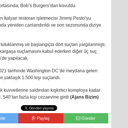
 ortasında, Bob’s Burgers’dan kovuldu.
an İtalyan restoran işletmecisi Jimmy Pesto’yu
ında yeniden canlandırıldı ve son sezonunda diziye
tutuklanmış ve başlangıçta dört suçtan yargılanmıştı.
il kargaşa suçlamasını kabul ederken diğer üç suç
’de yapılacak.
2021 tarihinde Washington DC’de meydana gelen
le yaklaşık 1.500 kişi suçlandı.
uk kuvvetlerine saldırıdan kışkırtıcı komploya kadar
i. 540’tan fazla kişi cezaevine girdi
(Ajans Bizim)
tle
Paylaş
Gönder