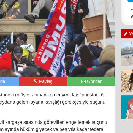
T
d
Y
tle
Paylaş
Gönder
sindeki rolüyle tanınan komedyen Jay Johnston, 6
ydana gelen isyana karıştığı gerekçesiyle suçunu
ivil kargaşa sırasında görevlileri engellemek suçunu
im ayında hüküm giyecek ve beş yıla kadar federal