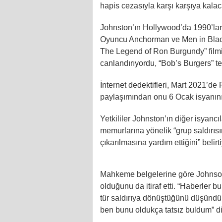
hapis cezasıyla karşı karşıya kalac
Johnston’ın Hollywood’da 1990’lar
Oyuncu Anchorman ve Men in Black I
The Legend of Ron Burgundy” filmi
canlandırıyordu, “Bob’s Burgers” te
İnternet dedektifleri, Mart 2021’de
paylaşımından onu 6 Ocak isyanının 
Yetkililer Johnston’ın diğer isyancıl
memurlarına yönelik “grup saldırısına
çıkarılmasına yardım ettiğini” belirt
Mahkeme belgelerine göre Johnson 
olduğunu da itiraf etti. “Haberler bu
tür saldırıya dönüştüğünü düşündüm
ben bunu oldukça tatsız buldum” d