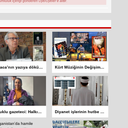
rumluluk içeriği gönderen Üye/Üyeler’e aittir.
Zazaca’nın yazıya dökülen sesi: Mehemed Malmîsanij
Kürt Müziğinin Değişim Hikayesi: Koma Dengê Azadî ve Koma Amed
Tutuklu gazeteci: Halkın haber alma hakkını savunacağız
Diyanet işlerinin hutbe sisteminde 8 dil var Kürtçe yok