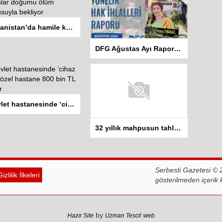
Afganistan’da hamile kadınlar doğumu ölüm korkusuyla bekliyor
DFG Ağustas Ayı Raporu: 2 gazeteci hayatını kaybetti 401 habere erişim engeli getirildi
Devlet hastanesinde ‘cihaz yok’, özel hastane 800 bin TL istiyor
32 yıllık mahpusun tahliyesi 4.kez engellendi
Serbesti Gazetesi © 
izlilik İlkeleri
gösterilmeden içerik
by
Hazır Site
Uzman Tescil
web