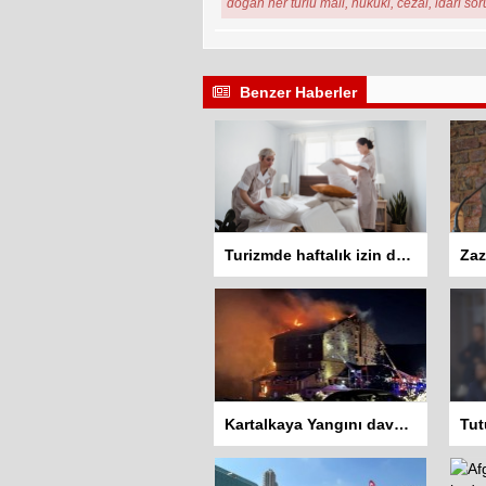
doğan her türlü mali, hukuki, cezai, idari so
Benzer Haberler
Turizmde haftalık izin düzenlemesi tartışma yarattı: İşçiler 10 gün çalışmadan izin kullanamayacak
Kartalkaya Yangını davasında dört sanığa ev hapsi kararı