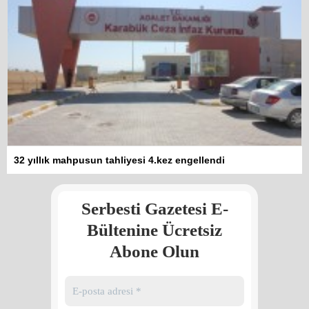
Kadına şiddet “Devlet” eliyle
32 yıllık mahpusun tahliyesi 4.kez engellendi
meşrulaştırılıyor
Atilla Yüceak
Serbesti Gazetesi E-
Colani’nin arkasındaki güç
Faruk eş-Şara mı?
Bültenine Ücretsiz
Rojan Mamo
Abone Olun
“Ölüm Vadisi”: Hürmüz ve
Hark Denklemi
Yılmaz Bilgin