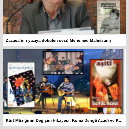
Zazaca’nın yazıya dökülen sesi: Mehemed Malmîsanij
Kürt Müziğinin Değişim Hikayesi: Koma Dengê Azadî ve Koma Amed