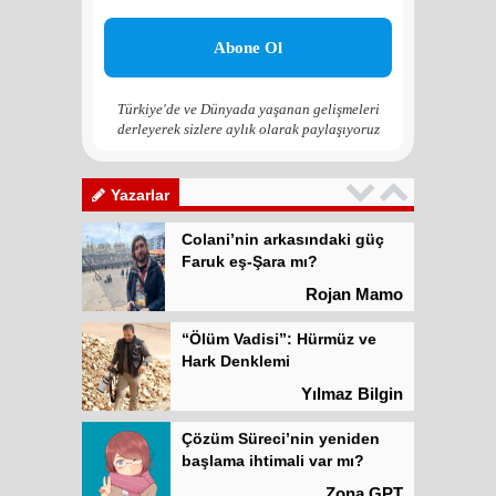
Çözüm Süreci’nin yeniden
başlama ihtimali var mı?
Zona GPT
Türkiye'de ve Dünyada yaşanan gelişmeleri
derleyerek sizlere aylık olarak paylaşıyoruz
Kadına şiddet “Devlet” eliyle
meşrulaştırılıyor
Atilla Yüceak
Yazarlar
Colani’nin arkasındaki güç
Faruk eş-Şara mı?
Rojan Mamo
“Ölüm Vadisi”: Hürmüz ve
Hark Denklemi
Yılmaz Bilgin
Çözüm Süreci’nin yeniden
başlama ihtimali var mı?
Zona GPT