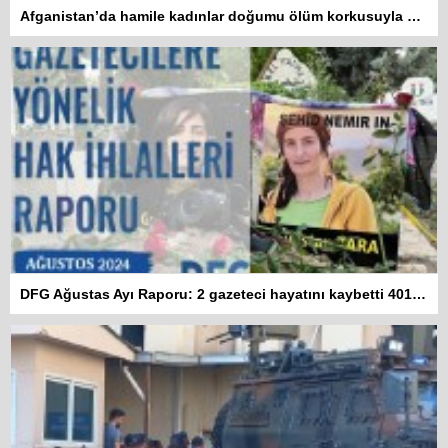
Afganistan’da hamile kadınlar doğumu ölüm korkusuyla bekliyor
DFG Ağustas Ayı Raporu: 2 gazeteci hayatını kaybetti 401 habere erişim engeli getirildi