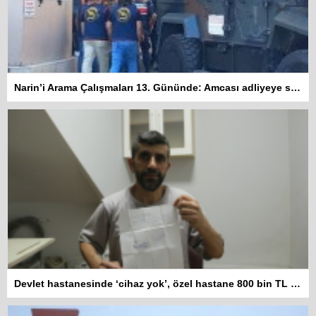
Narin’i Arama Çalışmaları 13. Gününde: Amcası adliyeye sevk edildi
Devlet hastanesinde ‘cihaz yok’, özel hastane 800 bin TL istiyor