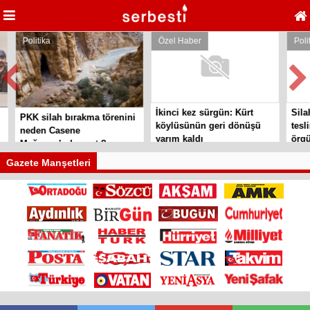
Politika
Özel Haber
Politi
İkinci kez sürgün: Kürt
Silah
PKK silah bırakma törenini
köylüsünün geri dönüşü
tesli
neden Casene
yarım kaldı
örgüt
Mağarası’nda yaptı?
Gazete Manşetleri