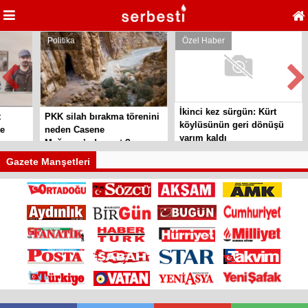
Politika
Özel Haber
İkinci kez sürgün: Kürt
S
PKK silah bırakma törenini
köylüsünün geri dönüşü
t
neden Casene
yarım kaldı
ö
Mağarası’nda yaptı?
Gazete Manşetleri