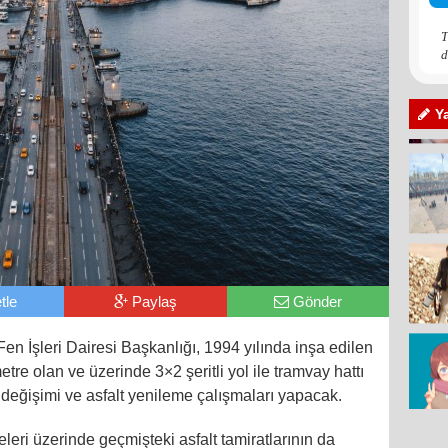
T
d
Y
tle
Paylaş
Gönder
en İşleri Dairesi Başkanlığı, 1994 yılında inşa edilen
tre olan ve üzerinde 3×2 şeritli yol ile tramvay hattı
değişimi ve asfalt yenileme çalışmaları yapacak.
eleri üzerinde geçmişteki asfalt tamiratlarının da