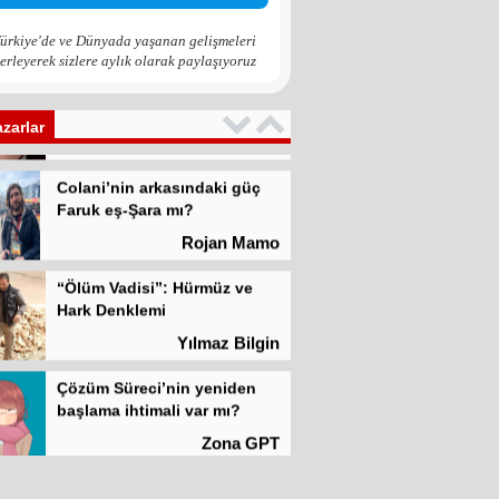
Zona GPT
ürkiye'de ve Dünyada yaşanan gelişmeleri
erleyerek sizlere aylık olarak paylaşıyoruz
Kadına şiddet “Devlet” eliyle
meşrulaştırılıyor
Atilla Yüceak
azarlar
Colani’nin arkasındaki güç
Faruk eş-Şara mı?
Rojan Mamo
“Ölüm Vadisi”: Hürmüz ve
Hark Denklemi
Yılmaz Bilgin
Çözüm Süreci’nin yeniden
başlama ihtimali var mı?
Zona GPT
Kadına şiddet “Devlet” eliyle
meşrulaştırılıyor