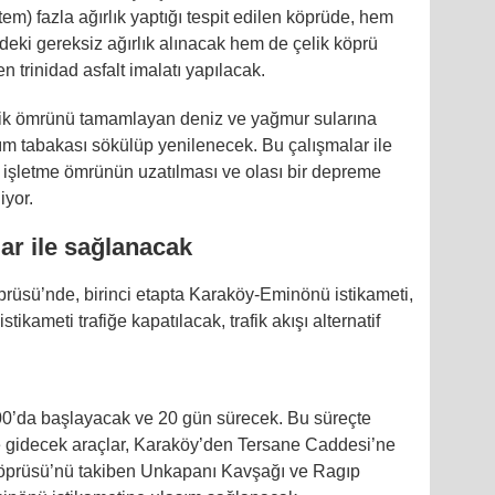
tem) fazla ağırlık yaptığı tespit edilen köprüde, hem
indeki gereksiz ağırlık alınacak hem de çelik köprü
 trinidad asfalt imalatı yapılacak.
eknik ömrünü tamamlayan deniz ve yağmur sularına
ım tabakası sökülüp yenilenecek. Bu çalışmalar ile
 işletme ömrünün uzatılması ve olası bir depreme
iyor.
llar ile sağlanacak
üsü’nde, birinci etapta Karaköy-Eminönü istikameti,
ikameti trafiğe kapatılacak, trafik akışı alternatif
.00’da başlayacak ve 20 gün sürecek. Bu süreçte
 gidecek araçlar, Karaköy’den Tersane Caddesi’ne
Köprüsü’nü takiben Unkapanı Kavşağı ve Ragıp