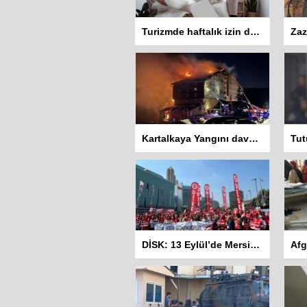
Turizmde haftalık izin düzenlemesi tartışma yarattı: İşçiler 10 gün çalışmadan izin kullanamayacak
Kartalkaya Yangını davasında dört sanığa ev hapsi kararı
DİSK: 13 Eylül’de Mersin’den başlayarak mitingler yapacağız