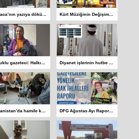
Zazaca’nın yazıya dökülen sesi: Mehemed Malmîsanij
Kürt Müziğinin Değişim Hikayesi: Koma Dengê Azadî ve Koma Amed
Tutuklu gazeteci: Halkın haber alma hakkını savunacağız
Diyanet işlerinin hutbe sisteminde 8 dil var Kürtçe yok
Afganistan’da hamile kadınlar doğumu ölüm korkusuyla bekliyor
DFG Ağustas Ayı Raporu: 2 gazeteci hayatını kaybetti 401 habere erişim engeli getirildi