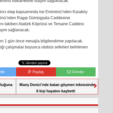
nönü istikametine ulaşım sağlanacak.
kinci etap kapsamında ise Eminönü’nden Karaköy
minönü’nden Ragıp Gümüşpala Caddesine
nı takiben Atatürk Köprüsü ve Tersane Caddesi
aşım sağlanacak.
n 1 gün önce mesajla bilgilendirme yapılacak.
ği çalışmalar boyunca otobüs seferleri belirlenen
tle
Paylaş
Gönder
uluğuna
Manş Denizi’nde batan göçmen teknesinde
6 kişi hayatını kaybetti