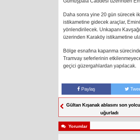
Gümüşpala Caddesi üzerinden Emi
Daha sonra yine 20 gün sürecek i
istikametine gidecek araçlar, E
yönlendirilecek. Unkapanı Kavşağı
üzerinden Karaköy istikametine ul
Bölge esnafına kapanma sürecinde
Tramvay seferlerinin etkilenmeyece
geçici güzergahlardan yapılacak.
Paylaş
Twee
Gültan Kışanak ablasını son yolc
uğurladı
Yorumlar